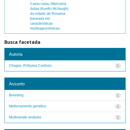
Camu-camu (Myrciaria
dubia (Kunth) McVaugh)
do estado de Roraima
baseada em
características
morfoagronômicas
Busca facetada
Autoria
Chagas, Pollyana Cardoso
1
Assunto
Breeding
1
Melhoramento genético
1
Multivariate analysis
1