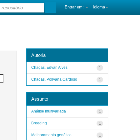
Entrar em:
Idioma
Busca facetada
Autoria
Chagas, Edvan Alves
1
Chagas, Pollyana Cardoso
1
Assunto
Análise multivariada
1
Breeding
1
Melhoramento genético
1