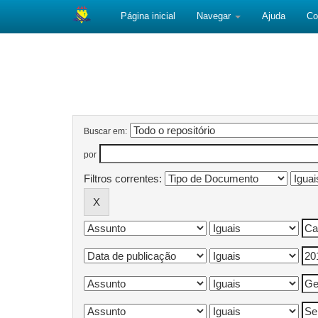
Página inicial
Navegar
Ajuda
Co
Skip
navigation
Página de Busca
Buscar em:
por
Filtros correntes: