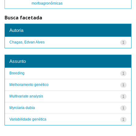
morfoagronômicas
Busca facetada
Autoria
Chagas, Edvan Alves
1
Assunto
Breeding
1
Melhoramento genético
1
Multivariate analysis
1
Myrciaria dubia
1
Variabilidade genética
1