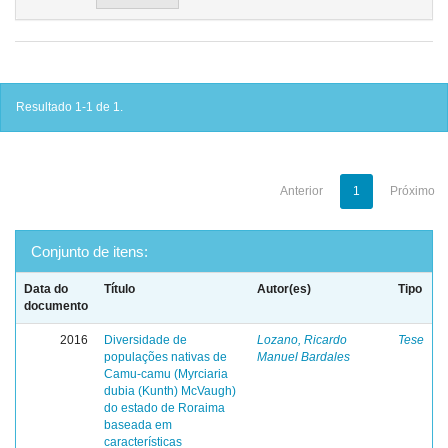
Resultado 1-1 de 1.
Anterior
1
Próximo
Conjunto de itens:
Data do
Título
Autor(es)
Tipo
documento
2016
Diversidade de
Lozano, Ricardo
Tese
populações nativas de
Manuel Bardales
Camu-camu (Myrciaria
dubia (Kunth) McVaugh)
do estado de Roraima
baseada em
características