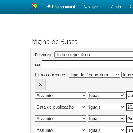
Página inicial
Navegar
Ajuda
C
Skip
navigation
Página de Busca
Buscar em:
por
Filtros correntes: