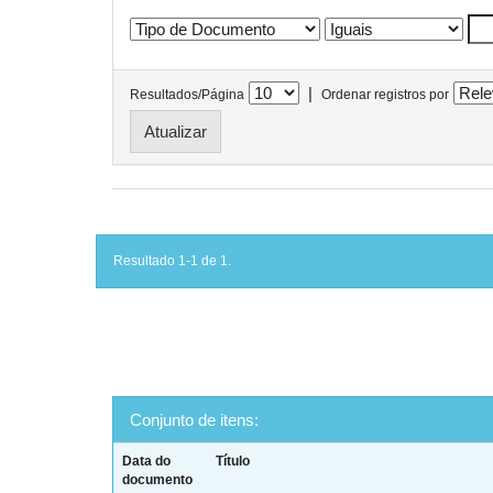
|
Resultados/Página
Ordenar registros por
Resultado 1-1 de 1.
Conjunto de itens:
Data do
Título
documento