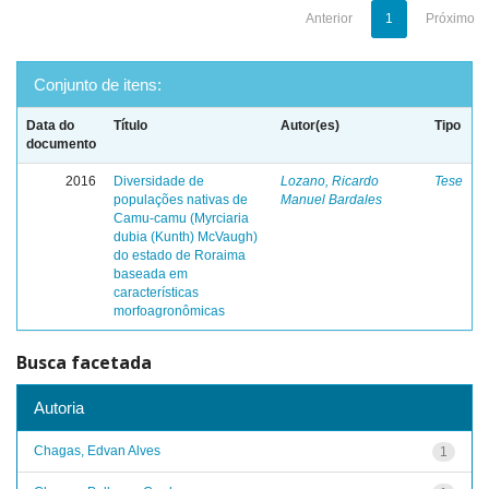
Anterior
1
Próximo
Conjunto de itens:
Data do
Título
Autor(es)
Tipo
documento
2016
Diversidade de
Lozano, Ricardo
Tese
populações nativas de
Manuel Bardales
Camu-camu (Myrciaria
dubia (Kunth) McVaugh)
do estado de Roraima
baseada em
características
morfoagronômicas
Busca facetada
Autoria
Chagas, Edvan Alves
1