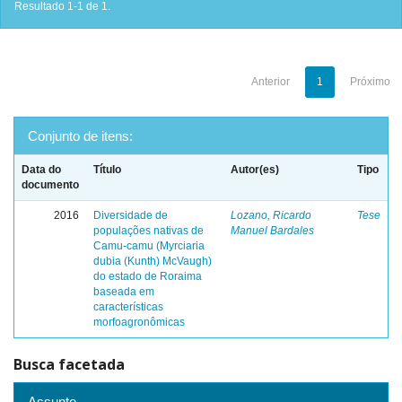
Resultado 1-1 de 1.
Anterior
1
Próximo
Conjunto de itens:
Data do
Título
Autor(es)
Tipo
documento
2016
Diversidade de
Lozano, Ricardo
Tese
populações nativas de
Manuel Bardales
Camu-camu (Myrciaria
dubia (Kunth) McVaugh)
do estado de Roraima
baseada em
características
morfoagronômicas
Busca facetada
Assunto