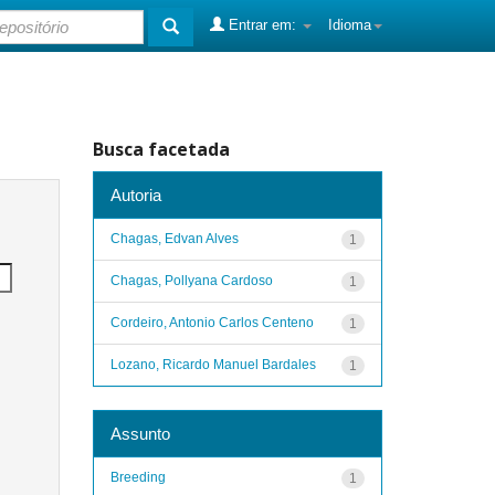
Entrar em:
Idioma
Busca facetada
Autoria
Chagas, Edvan Alves
1
Chagas, Pollyana Cardoso
1
Cordeiro, Antonio Carlos Centeno
1
Lozano, Ricardo Manuel Bardales
1
Assunto
Breeding
1