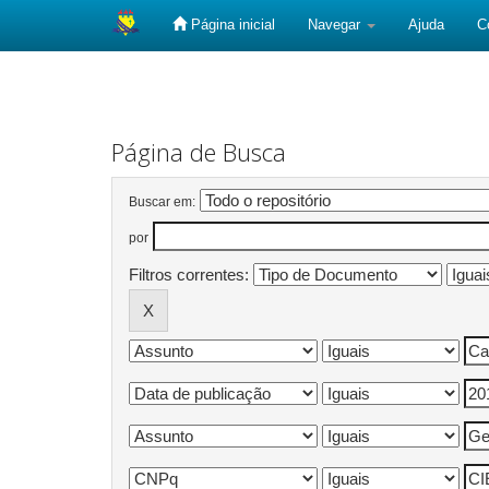
Página inicial
Navegar
Ajuda
C
Skip
navigation
Página de Busca
Buscar em:
por
Filtros correntes: