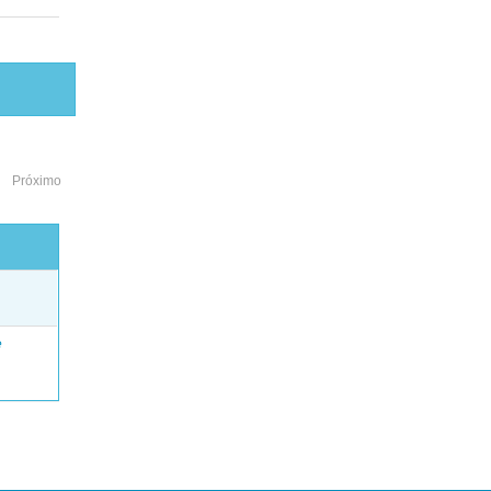
Próximo
o
e