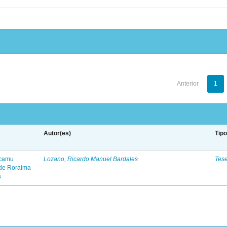
Anterior
1
Autor(es)
Tip
-camu
Lozano, Ricardo Manuel Bardales
Tes
 de Roraima
s