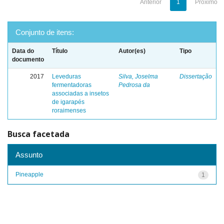
Anterior
1
Próximo
Conjunto de itens:
Data do
Título
Autor(es)
Tipo
documento
2017
Leveduras
Silva, Joselma
Dissertação
fermentadoras
Pedrosa da
associadas a insetos
de igarapés
roraimenses
Busca facetada
Assunto
Pineapple
1