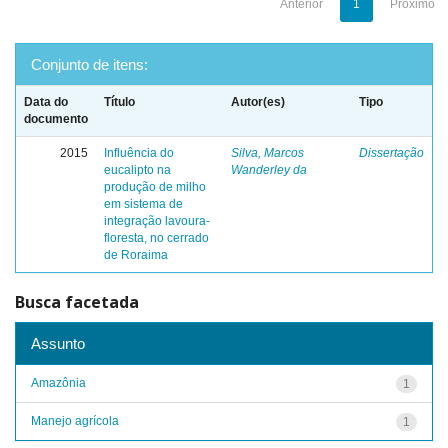
Anterior
1
Próximo
Conjunto de itens:
Data do
Título
Autor(es)
Tipo
documento
2015
Influência do
Silva, Marcos
Dissertação
eucalipto na
Wanderley da
produção de milho
em sistema de
integração lavoura-
floresta, no cerrado
de Roraima
Busca facetada
Assunto
Amazônia
1
Manejo agrícola
1