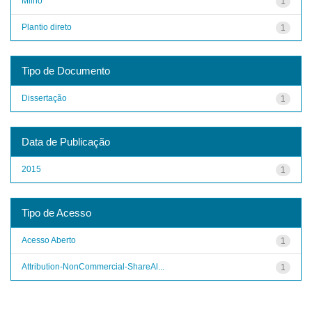
Milho
1
Plantio direto
1
Tipo de Documento
Dissertação
1
Data de Publicação
2015
1
Tipo de Acesso
Acesso Aberto
1
Attribution-NonCommercial-ShareAl...
1