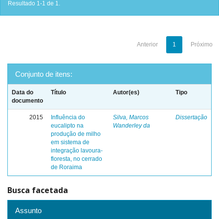
Resultado 1-1 de 1.
Anterior
1
Próximo
Conjunto de itens:
Data do
Título
Autor(es)
Tipo
documento
2015
Influência do
Silva, Marcos
Dissertação
eucalipto na
Wanderley da
produção de milho
em sistema de
integração lavoura-
floresta, no cerrado
de Roraima
Busca facetada
Assunto