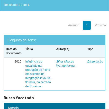
Resultado 1-1 de 1.
Anterior
1
Próximo
Conjunto de itens:
Data do
Título
Autor(es)
Tipo
documento
2015
Influência do
Silva, Marcos
Dissertação
eucalipto na
Wanderley da
produção de milho
em sistema de
integração lavoura-
floresta, no cerrado
de Roraima
Busca facetada
Autoria