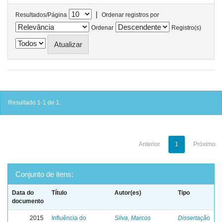
|
Resultados/Página
Ordenar registros por
Ordenar
Registro(s)
Resultado 1-1 de 1.
Anterior
1
Próximo
Conjunto de itens:
Data do
Título
Autor(es)
Tipo
documento
2015
Influência do
Silva, Marcos
Dissertação