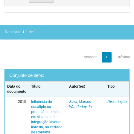
Resultado 1-1 de 1.
Anterior
1
Próximo
Conjunto de itens:
Data do
Título
Autor(es)
Tipo
documento
2015
Influência do
Silva, Marcos
Dissertação
eucalipto na
Wanderley da
produção de milho
em sistema de
integração lavoura-
floresta, no cerrado
de Roraima