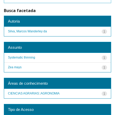
Busca facetada
Autoria
Silva, Marcos Wanderley da
1
Assunto
Systematic thinning
1
Zea mays
1
Áreas de conhecimento
CIENCIAS AGRARIAS::AGRONOMIA
1
Tipo de Acesso