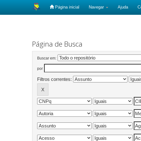
Página inicial
Navegar
Ajuda
C
Skip
navigation
Página de Busca
Buscar em:
por
Filtros correntes: