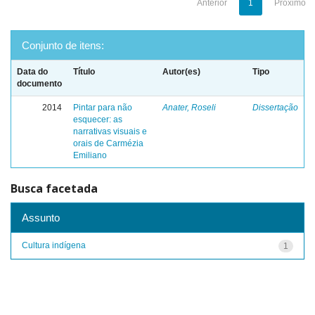
Anterior
1
Próximo
Conjunto de itens:
Data do
Título
Autor(es)
Tipo
documento
2014
Pintar para não
Anater, Roseli
Dissertação
esquecer: as
narrativas visuais e
orais de Carmézia
Emiliano
Busca facetada
Assunto
Cultura indígena
1