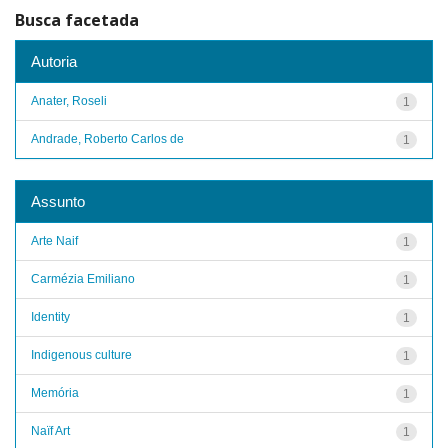
Busca facetada
Autoria
Anater, Roseli
1
Andrade, Roberto Carlos de
1
Assunto
Arte Naif
1
Carmézia Emiliano
1
Identity
1
Indigenous culture
1
Memória
1
Naïf Art
1