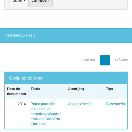
Resultado 1-1 de 1.
Anterior
1
Próximo
Conjunto de itens:
Data do
Título
Autor(es)
Tipo
documento
2014
Pintar para não
Anater, Roseli
Dissertação
esquecer: as
narrativas visuais e
orais de Carmézia
Emiliano