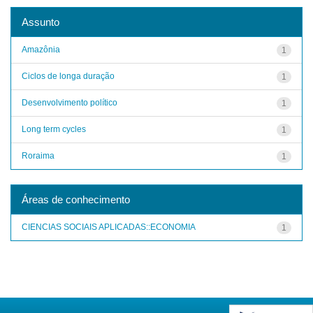
Assunto
Amazônia
1
Ciclos de longa duração
1
Desenvolvimento político
1
Long term cycles
1
Roraima
1
Áreas de conhecimento
CIENCIAS SOCIAIS APLICADAS::ECONOMIA
1