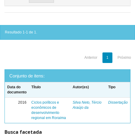
Resultado 1-1 de 1.
Anterior
1
Próximo
Conjunto de itens:
Data do
Título
Autor(es)
Tipo
documento
2016
Ciclos políticos e
Silva Neto, Tércio
Dissertação
econômicos de
Araújo da
desenvolvimento
regional em Roraima
Busca facetada