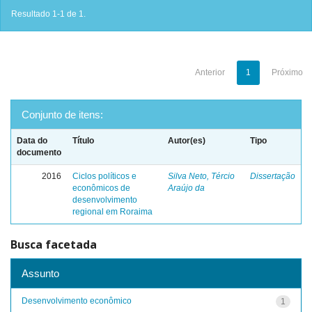
Resultado 1-1 de 1.
Anterior
1
Próximo
Conjunto de itens:
Data do
Título
Autor(es)
Tipo
documento
2016
Ciclos políticos e
Silva Neto, Tércio
Dissertação
econômicos de
Araújo da
desenvolvimento
regional em Roraima
Busca facetada
Assunto
Desenvolvimento econômico
1