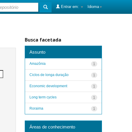
Entrar em:
Idioma
Busca facetada
Assunto
Amazônia
1
Ciclos de longa duração
1
Economic development
1
Long term cycles
1
Roraima
1
Áreas de conhecimento