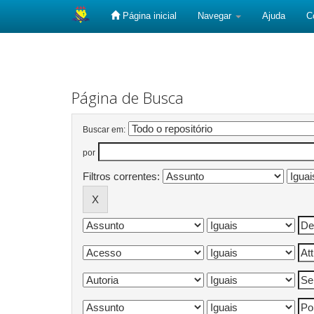
Página inicial
Navegar
Ajuda
C
Skip
navigation
Página de Busca
Buscar em:
por
Filtros correntes: