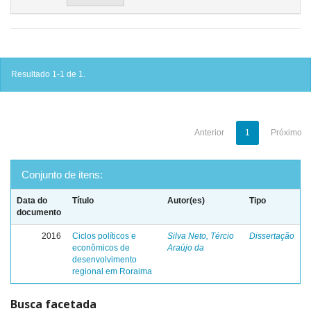
Resultado 1-1 de 1.
Anterior
1
Próximo
Conjunto de itens:
Data do
Título
Autor(es)
Tipo
documento
2016
Ciclos políticos e
Silva Neto, Tércio
Dissertação
econômicos de
Araújo da
desenvolvimento
regional em Roraima
Busca facetada