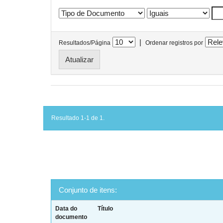
|
Resultados/Página
Ordenar registros por
Resultado 1-1 de 1.
Conjunto de itens:
Data do
Título
documento