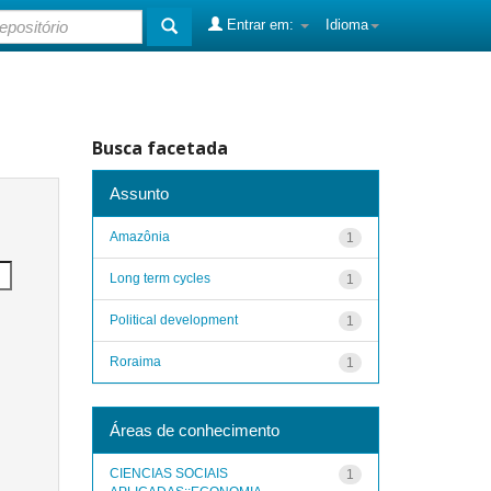
Entrar em:
Idioma
Busca facetada
Assunto
Amazônia
1
Long term cycles
1
Political development
1
Roraima
1
Áreas de conhecimento
CIENCIAS SOCIAIS
1