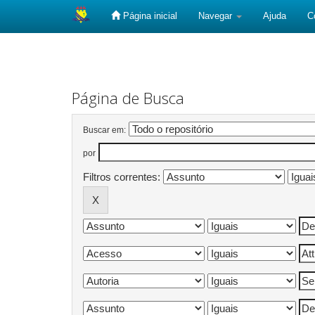
Página inicial
Navegar
Ajuda
C
Skip
navigation
Página de Busca
Buscar em:
por
Filtros correntes: