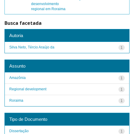
desenvolvimento
regional em Roraima
Busca facetada
Autoria
Silva Neto, Tércio Araújo da
1
Assunto
Amazônia
1
Regional development
1
Roraima
1
Tipo de Documento
Dissertação
1