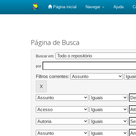
Página inicial
Navegar
Ajuda
C
Skip
navigation
Página de Busca
Buscar em:
por
Filtros correntes: