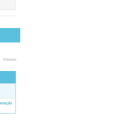
Próximo
o
ertação