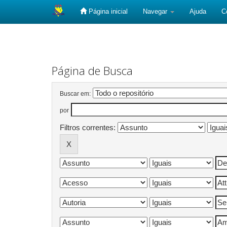
Página inicial
Navegar
Ajuda
C
Skip
navigation
Página de Busca
Buscar em:
por
Filtros correntes: