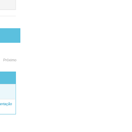
Próximo
o
ertação