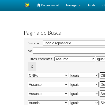
Página inicial
Navegar
Ajuda
C
Skip
navigation
Página de Busca
Buscar em:
por
Filtros correntes: