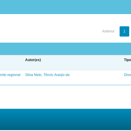
Anterior
1
Autor(es)
Tip
ento regional
Silva Neto, Tércio Araújo da
Diss