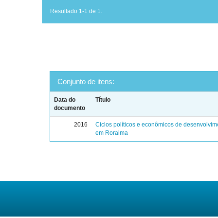
Resultado 1-1 de 1.
Conjunto de itens:
Data do
Título
documento
2016
Ciclos políticos e econômicos de desenvolvim
em Roraima