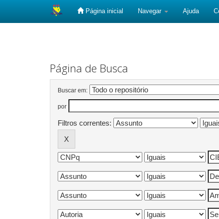
Página inicial
Navegar
Ajuda
C
Skip
navigation
Página de Busca
Buscar em:
por
Filtros correntes: