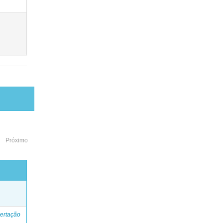
Próximo
o
ertação