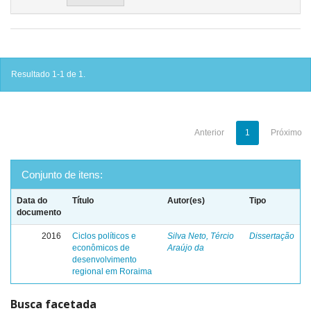
Resultado 1-1 de 1.
Anterior
1
Próximo
Conjunto de itens:
Data do
Título
Autor(es)
Tipo
documento
2016
Ciclos políticos e
Silva Neto, Tércio
Dissertação
econômicos de
Araújo da
desenvolvimento
regional em Roraima
Busca facetada