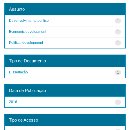
Assunto
Desenvolvimento político
1
Economic development
1
Political development
1
Tipo de Documento
Dissertação
1
Data de Publicação
2016
1
Tipo de Acesso