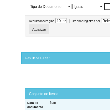
|
Resultados/Página
Ordenar registros por
Resultado 1-1 de 1.
Conjunto de itens:
Data do
Título
documento