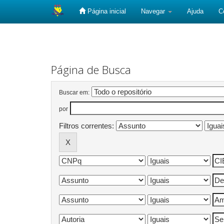
Página inicial
Navegar
Ajuda
C
Skip
navigation
Página de Busca
Buscar em:
por
Filtros correntes: