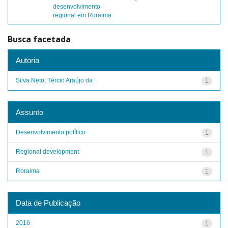
desenvolvimento
regional em Roraima
Busca facetada
Autoria
Silva Neto, Tércio Araújo da
1
Assunto
Desenvolvimento político
1
Regional development
1
Roraima
1
Data de Publicação
2016
1