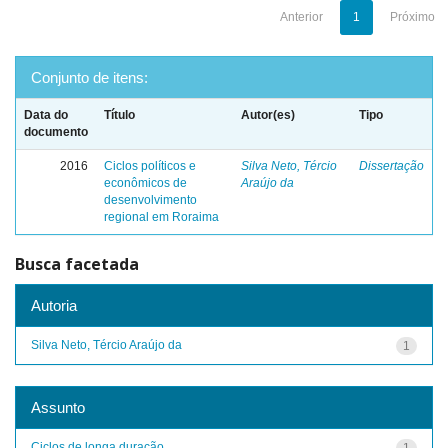
Anterior
1
Próximo
Conjunto de itens:
Data do
Título
Autor(es)
Tipo
documento
2016
Ciclos políticos e
Silva Neto, Tércio
Dissertação
econômicos de
Araújo da
desenvolvimento
regional em Roraima
Busca facetada
Autoria
Silva Neto, Tércio Araújo da
1
Assunto
Ciclos de longa duração
1