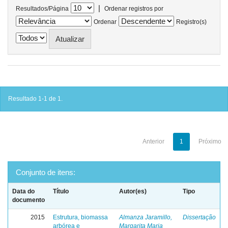
|
Resultados/Página
Ordenar registros por
Ordenar
Registro(s)
Resultado 1-1 de 1.
Anterior
1
Próximo
Conjunto de itens:
Data do
Título
Autor(es)
Tipo
documento
2015
Estrutura, biomassa
Almanza Jaramillo,
Dissertação
arbórea e
Margarita Maria