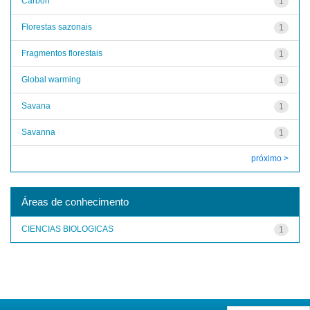
Carbon
1
Florestas sazonais
1
Fragmentos florestais
1
Global warming
1
Savana
1
Savanna
1
próximo >
Áreas de conhecimento
CIENCIAS BIOLOGICAS
1