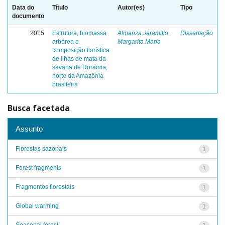
Data do
Título
Autor(es)
Tipo
documento
2015
Estrutura, biomassa
Almanza Jaramillo,
Dissertação
arbórea e
Margarita Maria
composição florística
de ilhas de mata da
savana de Roraima,
norte da Amazônia
brasileira
Busca facetada
Assunto
Florestas sazonais
1
Forest fragments
1
Fragmentos florestais
1
Global warming
1
Seasonal forest