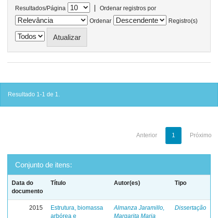
|
Resultados/Página
Ordenar registros por
Ordenar
Registro(s)
Resultado 1-1 de 1.
Anterior
1
Próximo
Conjunto de itens:
Data do
Título
Autor(es)
Tipo
documento
2015
Estrutura, biomassa
Almanza Jaramillo,
Dissertação
arbórea e
Margarita Maria