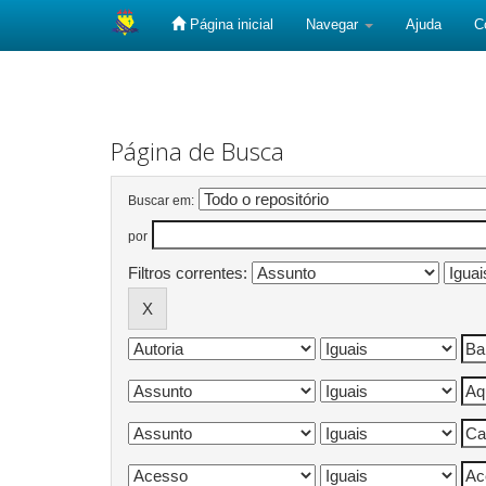
Página inicial
Navegar
Ajuda
C
Skip
navigation
Página de Busca
Buscar em:
por
Filtros correntes: