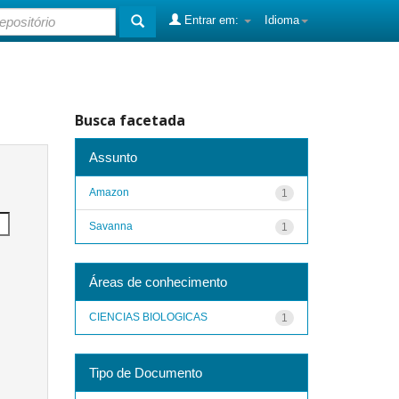
Entrar em:
Idioma
Busca facetada
Assunto
Amazon
1
Savanna
1
Áreas de conhecimento
CIENCIAS BIOLOGICAS
1
Tipo de Documento