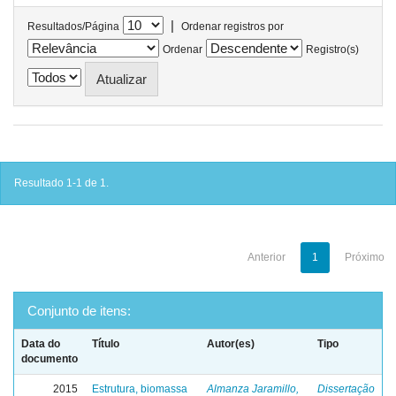
|
Resultados/Página
Ordenar registros por
Ordenar
Registro(s)
Resultado 1-1 de 1.
Anterior
1
Próximo
Conjunto de itens:
Data do
Título
Autor(es)
Tipo
documento
2015
Estrutura, biomassa
Almanza Jaramillo,
Dissertação