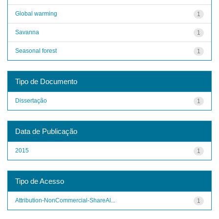
Global warming
1
Savanna
1
Seasonal forest
1
Tipo de Documento
Dissertação
1
Data de Publicação
2015
1
Tipo de Acesso
Attribution-NonCommercial-ShareAl...
1