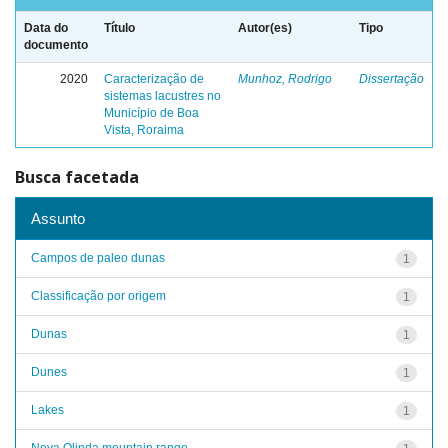
Data do
Título
Autor(es)
Tipo
documento
2020
Caracterização de
Munhoz, Rodrigo
Dissertação
sistemas lacustres no
Município de Boa
Vista, Roraima
Busca facetada
Assunto
Campos de paleo dunas
1
Classificação por origem
1
Dunas
1
Dunes
1
Lakes
1
Nova Olinda mountain range