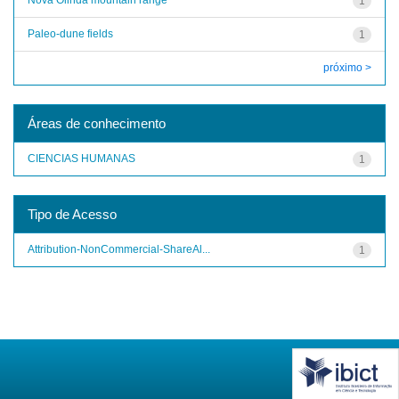
1
Paleo-dune fields
1
próximo >
Áreas de conhecimento
CIENCIAS HUMANAS
1
Tipo de Acesso
Attribution-NonCommercial-ShareAl...
1