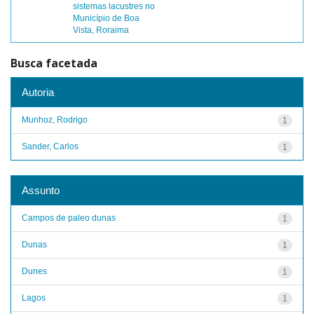
sistemas lacustres no
Município de Boa
Vista, Roraima
Busca facetada
Autoria
Munhoz, Rodrigo
1
Sander, Carlos
1
Assunto
Campos de paleo dunas
1
Dunas
1
Dunes
1
Lagos
1