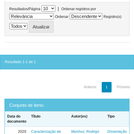
|
Resultados/Página
Ordenar registros por
Ordenar
Registro(s)
Resultado 1-1 de 1.
Anterior
1
Próximo
Conjunto de itens:
Data do
Título
Autor(es)
Tipo
documento
2020
Caracterização de
Munhoz, Rodrigo
Dissertação