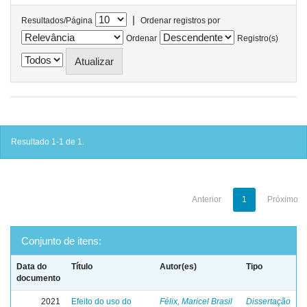
|
Resultados/Página
Ordenar registros por
Ordenar
Registro(s)
Resultado 1-1 de 1.
Anterior
1
Próximo
Conjunto de itens:
Data do
Título
Autor(es)
Tipo
documento
2021
Efeito do uso do
Félix, Maricel Brasil
Dissertação