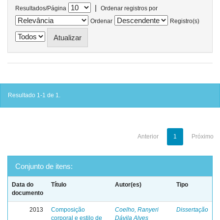
|
Resultados/Página
Ordenar registros por
Ordenar
Registro(s)
Resultado 1-1 de 1.
Anterior
1
Próximo
Conjunto de itens:
Data do
Título
Autor(es)
Tipo
documento
2013
Composição
Coelho, Ranyeri
Dissertação
corporal e estilo de
Dávila Alves