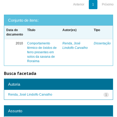
Anterior
1
Próximo
Conjunto de itens:
Data do
Título
Autor(es)
Tipo
documento
2010
Comportamento
Renda, José
Dissertação
térmico de óxidos de
Lindolfo Carvalho
ferro presentes em
solos da savana de
Roraima
Busca facetada
Autoria
Renda, José Lindolfo Carvalho
1
Assunto