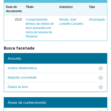
Data do
Título
Autor(es)
Tipo
documento
2010
Comportamento
Renda, José
Dissertação
térmico de óxidos de
Lindolfo Carvalho
ferro presentes em
solos da savana de
Roraima
Busca facetada
Assunto
Análise difratométrica
1
Magnetic concentrate
1
Óxidos de ferro
1
Áreas de conhecimento