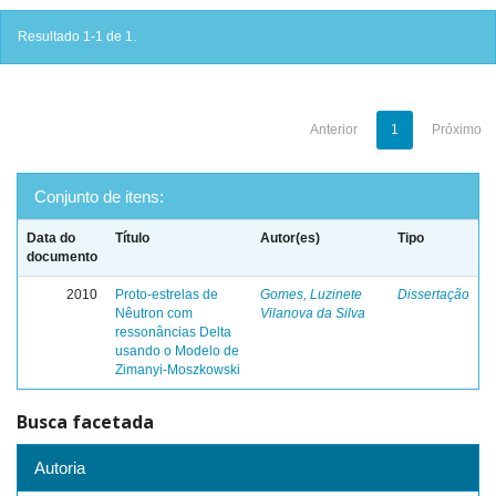
Resultado 1-1 de 1.
Anterior
1
Próximo
Conjunto de itens:
Data do
Título
Autor(es)
Tipo
documento
2010
Proto-estrelas de
Gomes, Luzinete
Dissertação
Nêutron com
Vilanova da Silva
ressonâncias Delta
usando o Modelo de
Zimanyi-Moszkowski
Busca facetada
Autoria