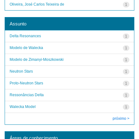
Oliveira, José Carlos Teixeira de
1
Assunto
Delta Resonances
1
Modelo de Walecka
1
Modelo de Zimanyi-Moszkowski
1
Neutron Stars
1
Proto-Neutron Stars
1
Ressonâncias Delta
1
Walecka Model
1
próximo >
Áreas de conhecimento