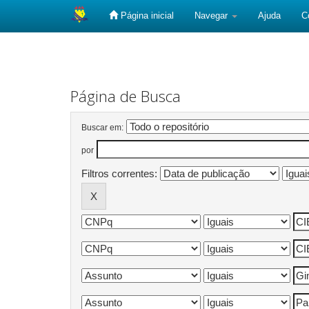
Página inicial
Navegar
Ajuda
C
Skip
navigation
Página de Busca
Buscar em:
por
Filtros correntes: