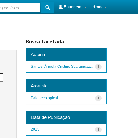
Entrar em:
Idioma
Busca facetada
Autoria
Santos, Ângela Cristine Scaramuzz...
1
Assunto
Paleoecological
1
Data de Publicação
2015
1