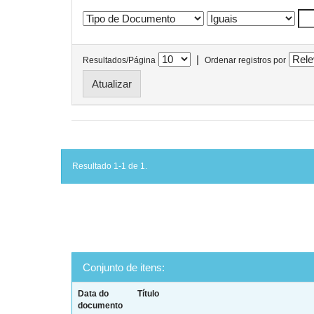
|
Resultados/Página
Ordenar registros por
Resultado 1-1 de 1.
Conjunto de itens:
Data do
Título
documento