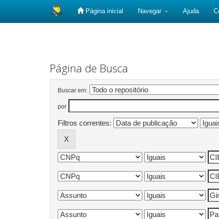
Página inicial
Navegar
Ajuda
C
Skip
navigation
Página de Busca
Buscar em:
por
Filtros correntes: