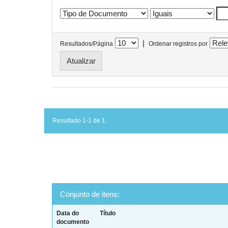
|
Resultados/Página
Ordenar registros por
Resultado 1-1 de 1.
Conjunto de itens:
Data do
Título
documento