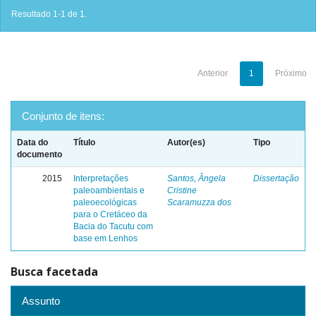
Resultado 1-1 de 1.
Anterior
1
Próximo
Conjunto de itens:
Data do
Título
Autor(es)
Tipo
documento
2015
Interpretações
Santos, Ângela
Dissertação
paleoambientais e
Cristine
paleoecológicas
Scaramuzza dos
para o Cretáceo da
Bacia do Tacutu com
base em Lenhos
Busca facetada
Assunto