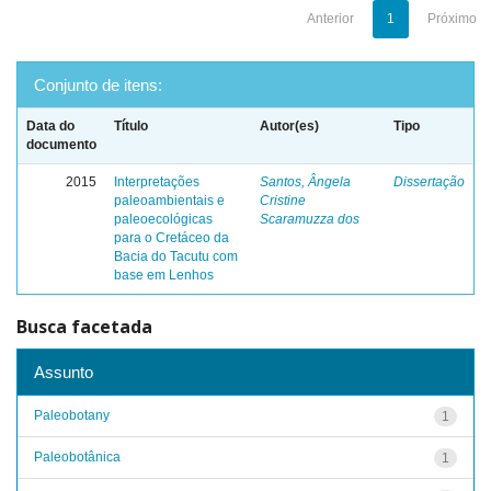
Anterior
1
Próximo
Conjunto de itens:
Data do
Título
Autor(es)
Tipo
documento
2015
Interpretações
Santos, Ângela
Dissertação
paleoambientais e
Cristine
paleoecológicas
Scaramuzza dos
para o Cretáceo da
Bacia do Tacutu com
base em Lenhos
Busca facetada
Assunto
Paleobotany
1
Paleobotânica
1