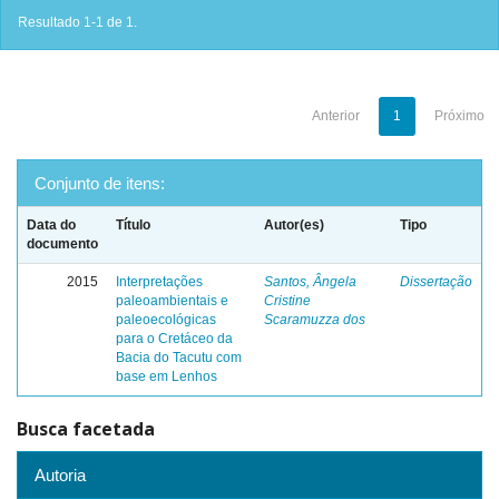
Resultado 1-1 de 1.
Anterior
1
Próximo
Conjunto de itens:
Data do
Título
Autor(es)
Tipo
documento
2015
Interpretações
Santos, Ângela
Dissertação
paleoambientais e
Cristine
paleoecológicas
Scaramuzza dos
para o Cretáceo da
Bacia do Tacutu com
base em Lenhos
Busca facetada
Autoria