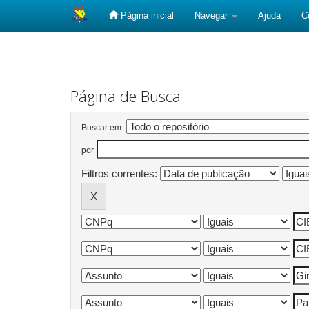
Página inicial
Navegar
Ajuda
C
Skip
navigation
Página de Busca
Buscar em:
por
Filtros correntes: