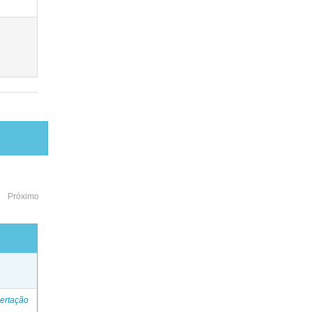
Próximo
o
ertação