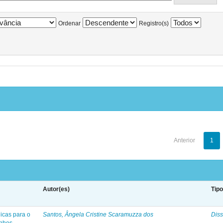
Ordenar
Registro(s)
Anterior
1
Autor(es)
Tip
icas para o
Santos, Ângela Cristine Scaramuzza dos
Diss