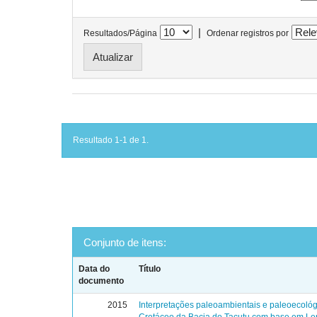
|
Resultados/Página
Ordenar registros por
Resultado 1-1 de 1.
Conjunto de itens:
Data do
Título
documento
2015
Interpretações paleoambientais e paleoecológ