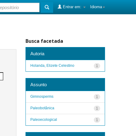
Entrar em:
Idioma
Busca facetada
Autoria
Holanda, Elizete Celestino
1
Assunto
Gimnosperms
1
Paleobotânica
1
Paleoecological
1